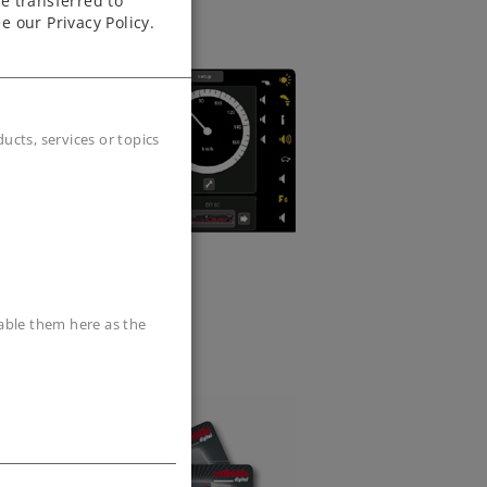
e transferred to
e our Privacy Policy.
cts, services or topics
sable them here as the
ls einer
entral