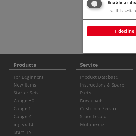
Enable or dis
Use this switch
I decline
Products
Service
For Beginners
Product Database
New Items
Instructions & Spare
Starter Sets
Parts
Gauge H0
Downloads
Gauge 1
Customer Service
Gauge Z
Store Locator
my world
Multimedia
Start up