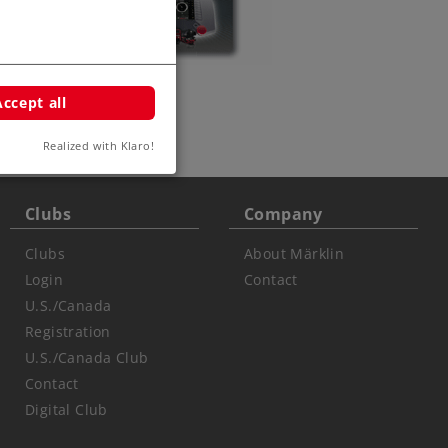
Accept all
Realized with Klaro!
Clubs
Company
Clubs
About Märklin
Login
Contact
U.S./Canada
Registration
U.S./Canada Club
Contact
Digital Club