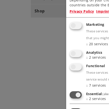
Depending on your cho
countries outside the E
Shop
Privacy Policy
Imprin
Marketing
These services
that you might
↓
20
services
Analytics
↓
2
services
Functional
These services 
service would 
↓
7
services
Essential
(alw
↓
2
services