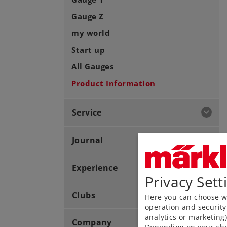
Gauge Z
my world
Start up
All Gauges
Product Information
Service
Journal
Experience
Privacy Sett
Clubs
Here you can choose wh
operation and security
analytics or marketing
Company