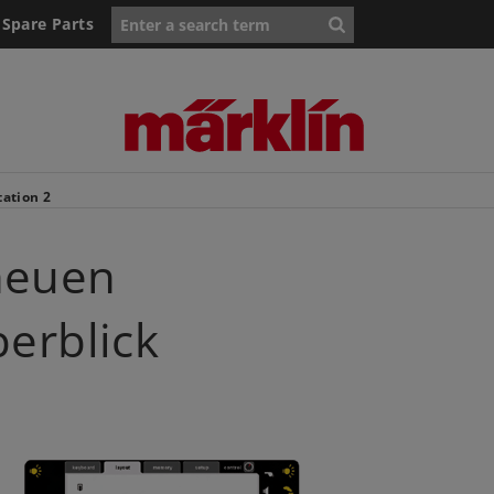
Spare Parts
tation 2
neuen
berblick