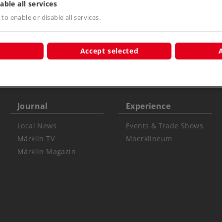
able all services
 to enable or disable all services.
Zurück
Accept selected
Journal
Experience
Local News
Events & Trade Shows
Märklin TV
Maerklineum
Märklin Magazin