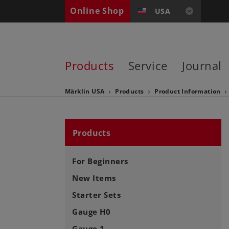
Online Shop
USA
Products
Service
Journal
Märklin USA
Products
Product Information
Products
For Beginners
New Items
Starter Sets
Gauge H0
Gauge 1